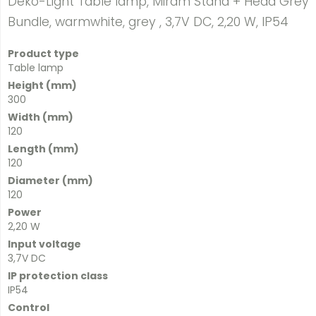
Deko-Light Table lamp, Miram Stand + Head Grey
Bundle, warmwhite, grey , 3,7V DC, 2,20 W, IP54
Product type
Table lamp
Height (mm)
300
Width (mm)
120
Length (mm)
120
Diameter (mm)
120
Power
2,20 W
Input voltage
3,7V DC
IP protection class
IP54
Control