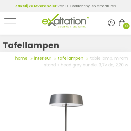
Zakelijke leverancier
van LED verlichting en armaturen
0
Tafellampen
home
interieur
tafellampen
table lamp, miram
stand + head grey bundle, 3,7v dc, 2,20 w