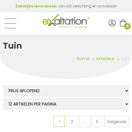
Zakelijke leverancier
van LED verlichting en armaturen
0
Tuin
home
exterieur
tuin
1
2
...
5
Volgende