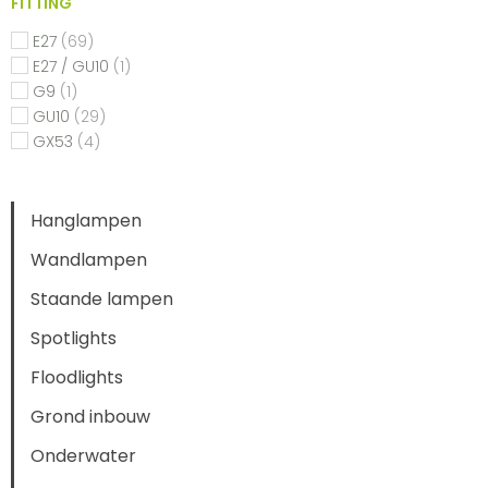
FITTING
E27
(69)
E27 / GU10
(1)
G9
(1)
GU10
(29)
GX53
(4)
Hanglampen
Wandlampen
Staande lampen
Spotlights
Floodlights
Grond inbouw
Onderwater