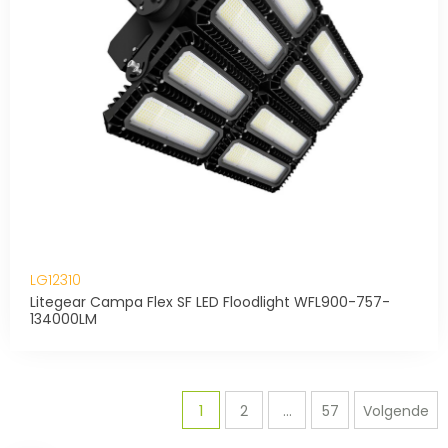
LG12310
Litegear Campa Flex SF LED Floodlight WFL900-757-
134000LM
1
2
...
57
Volgende