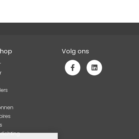
hop
Volg ons
r
r
lers
ronnen
oires
s
lichting