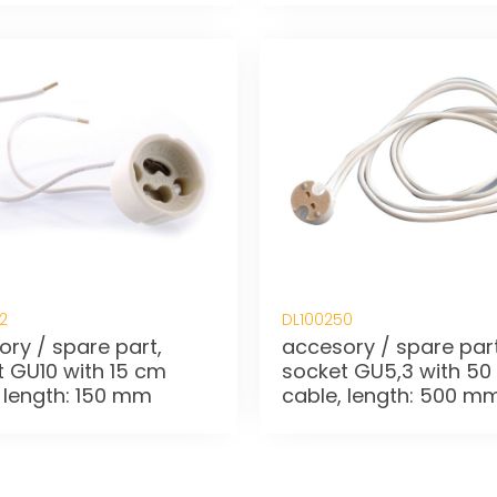
2
DL100250
ry / spare part,
accesory / spare part
t GU10 with 15 cm
socket GU5,3 with 50
 length: 150 mm
cable, length: 500 m