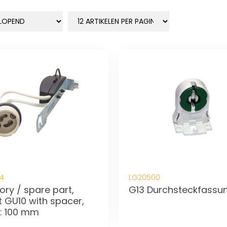
4
LG20500
ry / spare part,
G13 Durchsteckfassu
 GU10 with spacer,
h: 100 mm