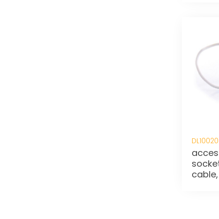
DL10020
acceso
socke
cable,