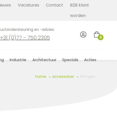
ieuws
Vacatures
Contact
B2B klant
worden
uctondersteuning en -advies:
+31 (0)77 - 750 2305
0
ng
Industrie
Architectuur
Specials
Acties
home
accessoires
fittingen