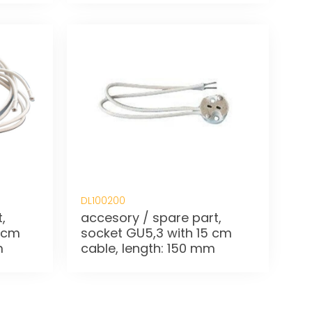
DL100200
,
accesory / spare part,
 cm
socket GU5,3 with 15 cm
m
cable, length: 150 mm