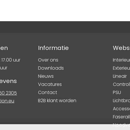
den
Informatie
Webs
 17.00 uur
Over ons
Interieu
 uur
Downloads
Exterieu
Nieuws
Lineair
evens
Vacatures
Control
Contact
PSU
750 2305
B2B klant worden
Lichtb
tion.eu
Access
Faserail
Noodver