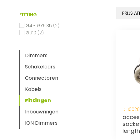
FITTING
G4 - GY6.35
(2)
GU10
(2)
Dimmers
Schakelaars
Connectoren
Kabels
Fittingen
DL10020
Inbouwringen
acceso
ION Dimmers
socket
lengt