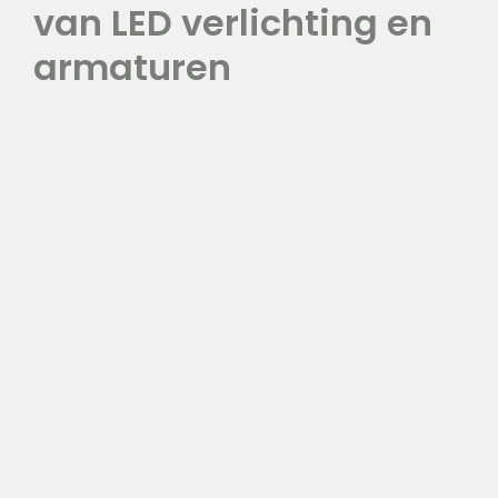
van LED verlichting en
van LED verlichting en
armaturen
armaturen