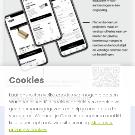
Cookies
Laat ons weten welke cookies we mogen plaatsen.
NIeuwe app VYSN lighting
Wanneer essentiële cookies aanklikt verzamelen wij
geen persoonsgegevens en help je ons de site te
VYSN – app Als partner in Nederland voor de
verbeteren. Wanneer je Cookies accepteren aanklikt
producten...
krijg je een optimale website ervaring.
Meer over
Lees meer
privacy & cookies
.