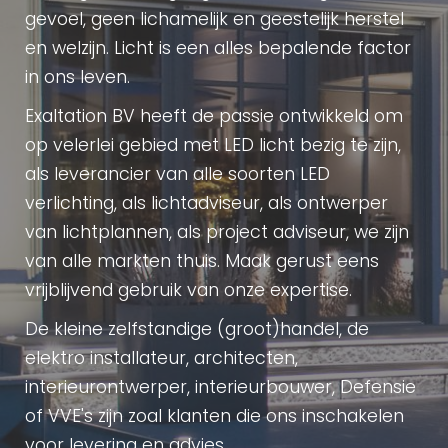
gevoel, geen lichamelijk en geestelijk herstel
en welzijn. Licht is een alles bepalende factor
in ons leven.
Exaltation BV heeft de passie ontwikkeld om
op velerlei gebied met LED licht bezig te zijn,
als leverancier van alle soorten LED
verlichting, als lichtadviseur, als ontwerper
van lichtplannen, als project adviseur, we zijn
van alle markten thuis. Maak gerust eens
vrijblijvend gebruik van onze expertise.
De kleine zelfstandige (groot)handel, de
elektro installateur, architecten,
interieurontwerper, interieurbouwer, Defensie
of VVE's zijn zoal klanten die ons inschakelen
voor levering en advies.