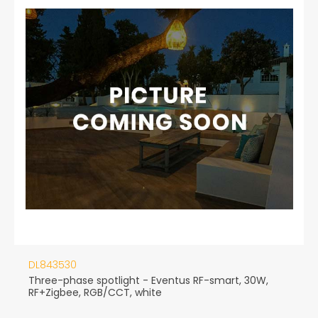
DL843530
Three-phase spotlight - Eventus RF-smart, 30W,
RF+Zigbee, RGB/CCT, white