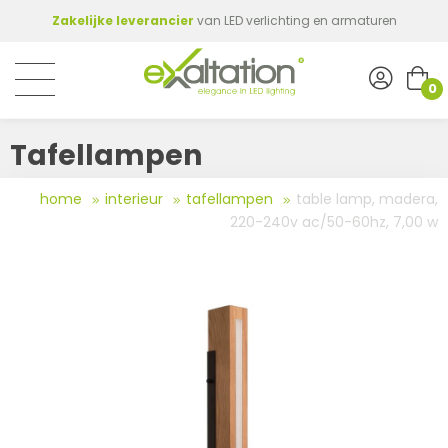
Zakelijke leverancier
van LED verlichting en armaturen
0
Tafellampen
home
interieur
tafellampen
table lamp, madera,
220-240v ac/50-60hz, 7,00 w