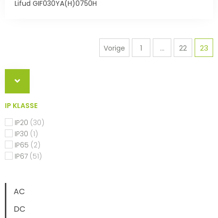
Lifud GIF030YA(H)0750H
23
Vorige
1
...
22
IP KLASSE
IP20
(30)
IP30
(1)
IP65
(2)
IP67
(51)
AC
DC