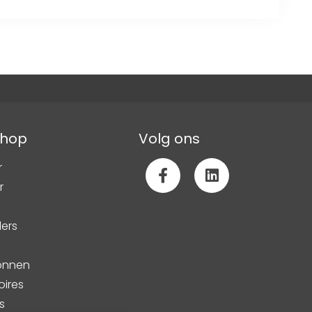
hop
Volg ons
r
r
lers
ronnen
oires
s