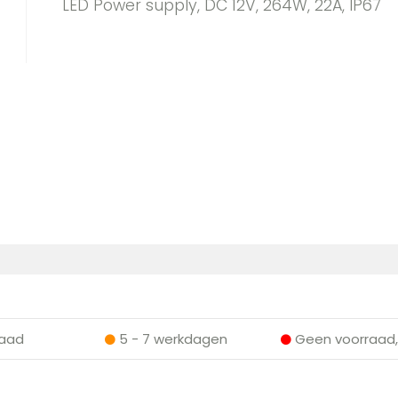
LED Power supply, DC 12V, 264W, 22A, IP67
aad
5 - 7 werkdagen
Geen voorraad,