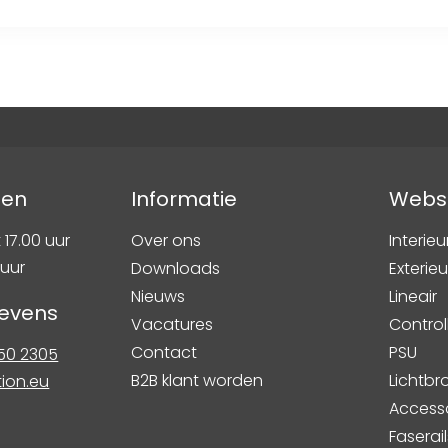
den
Informatie
Webs
 17.00 uur
Over ons
Interieu
 uur
Downloads
Exterieu
Nieuws
Lineair
evens
Vacatures
Control
Contact
PSU
750 2305
B2B klant worden
Lichtb
tion.eu
Access
Faserail