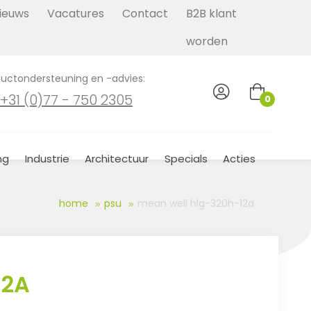
ieuws
Vacatures
Contact
B2B klant
worden
uctondersteuning en -advies:
+31 (0)77 - 750 2305
0
ng
Industrie
Architectuur
Specials
Acties
home
psu
mean well hlg-320h-12a
12A