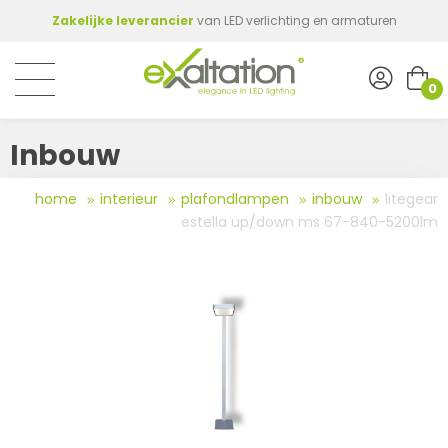
Zakelijke leverancier
van LED verlichting en armaturen
0
Inbouw
home
interieur
plafondlampen
inbouw
litegear
estella up/down ms 67-840-5200lm