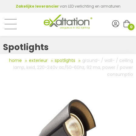
Zakelijke leverancier
van LED verlichting en armaturen
0
Spotlights
home
exterieur
spotlights
ground- / wall- / ceiling
lamp, keid, 220-240v ac/50-60hz, 92 ma, power / power
consumptio