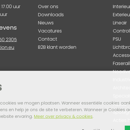
 17.00 uur
Over ons
Interieu
 uur
Downloads
Exterieu
Nieuws
Lineair
evens
Vacatures
Control
Contact
PSU
750 2305
B2B klant worden
Lichtb
tion.eu
Access
Faserail
Noodver
Industri
s
Archite
Special
 cookies we mogen plaatsen. Wanneer essentiële cookies aankl
Acties
s en help je ons de site te verbeteren. Wanneer je Cookies a
Spotlig
website ervaring.
Meer over privacy & cookies
.
Acties