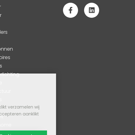
r
r
lers
ronnen
oires
s
lichting
e
ctuur
s
ikt verzamelen wij
ccepteren aanklikt
ht
 home