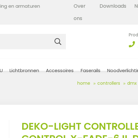
Over
Downloads
N
hting en armaturen
ons
Prod
U
Lichtbronnen
Accessoires
Faserails
Noodverlicht
home
controllers
dmx
DEKO-LIGHT CONTROLL