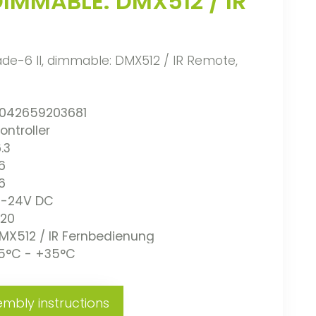
DIMMABLE: DMX512 / IR
ade-6 II, dimmable: DMX512 / IR Remote,
042659203681
ontroller
6.3
6
6
2-24V DC
P20
MX512 / IR Fernbedienung
5°C - +35°C
mbly instructions