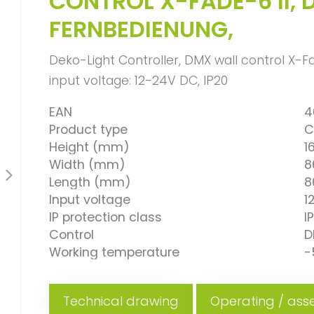
CONTROL X-FADE-6 II, 
FERNBEDIENUNG,
Deko-Light Controller, DMX wall control X-F
input voltage: 12-24V DC, IP20
EAN
4
Product type
C
Height (mm)
1
Width (mm)
8
Length (mm)
8
Input voltage
1
IP protection class
I
Control
D
Working temperature
-
Technical drawing
Operating / asse