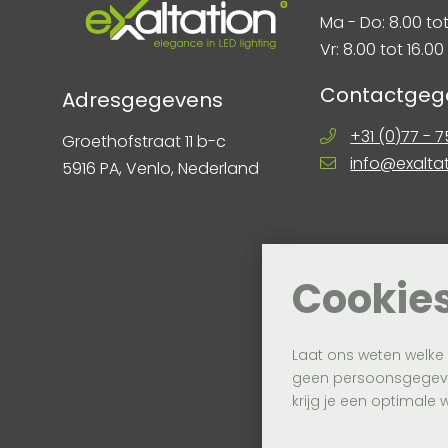
Ma - Do: 8.00 tot
Vr: 8.00 tot 16.00
Contactgeg
Adresgegevens
+31 (0)77 - 
Groethofstraat 11 b-c
info@exalta
5916 PA, Venlo, Nederland
Cookie
Laat ons weten welke
geen persoonsgegeven
krijg je een optimale 