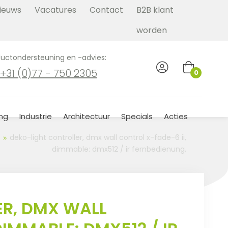
ieuws
Vacatures
Contact
B2B klant
worden
uctondersteuning en -advies:
+31 (0)77 - 750 2305
0
ing
Industrie
Architectuur
Specials
Acties
deko-light controller, dmx wall control x-fade-6 ii,
dimmable: dmx512 / ir fernbedienung,
ER, DMX WALL