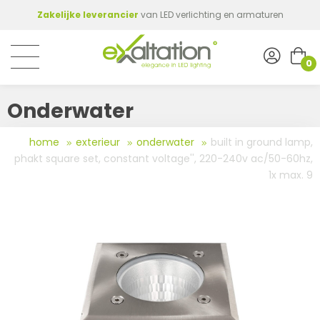
Zakelijke leverancier
van LED verlichting en armaturen
0
Onderwater
home
exterieur
onderwater
built in ground lamp,
phakt square set, constant voltage'', 220-240v ac/50-60hz,
1x max. 9