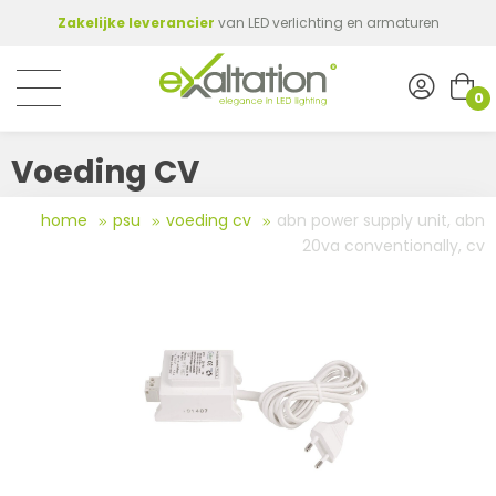
Zakelijke leverancier
van LED verlichting en armaturen
0
Voeding CV
home
psu
voeding cv
abn power supply unit, abn
20va conventionally, cv